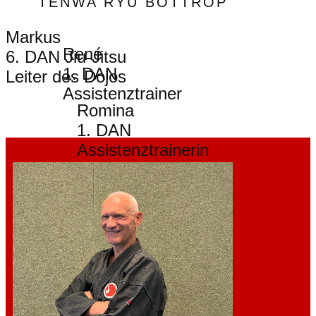
TENWA RYU BOTTROP
Markus
René
6. DAN Jiu-Jitsu
1. DAN
Leiter des Dojos
Assistenztrainer
Romina
1. DAN
Assistenztrainer
in