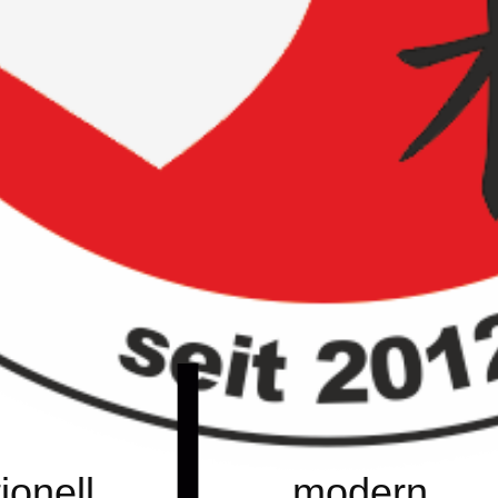
tionell
modern ​