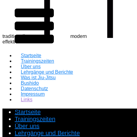
traditionell
modern ​
effektiv
Startseite
Trainingszeiten
Über uns
Lehrgänge und Berichte
Was ist Jiu-Jitsu
Bushido
Datenschutz
Impressum
Links
Startseite
Trainingszeiten
Über uns
Lehrgänge und Berichte