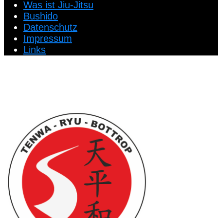
Was ist Jiu-Jitsu
Bushido
Datenschutz
Impressum
Links